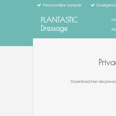
Persoonlijke aanpak
Doelgeric
Ga
direct
PLANTASTIC
naar
H
de
Dressage
R
hoofdinhoud
Priva
Download hier de privac