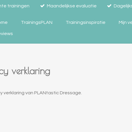
hte trainingen
Maandelijkse evaluatie
Dagelijk
ome
TrainingsPLAN
Trainingsinspiratie
Mijn v
eviews
cy verklaring
y verklaring van PLANtastic Dressage.