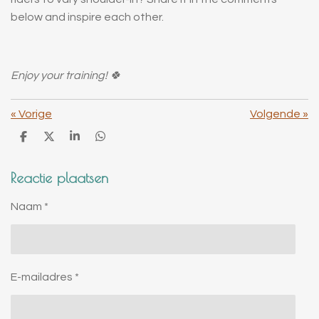
below and inspire each other.
Enjoy your training! 🍀
«
Vorige
Volgende
»
D
D
S
D
e
e
h
e
l
e
a
l
Reactie plaatsen
e
l
r
e
n
e
n
Naam *
E-mailadres *