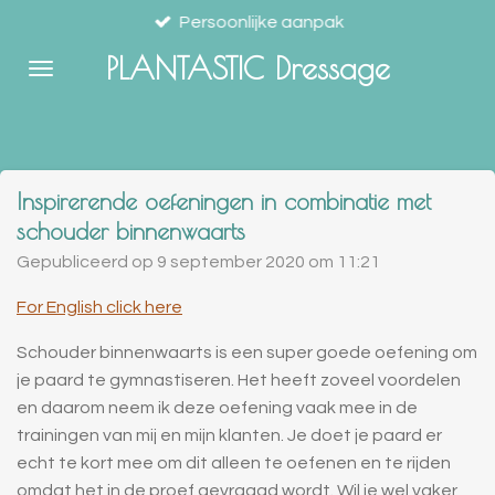
Persoonlijke aanpak
Ga
direct
PLANTASTIC Dressage
naar
de
hoofdinhoud
Inspirerende oefeningen in combinatie met
schouder binnenwaarts
Gepubliceerd op 9 september 2020 om 11:21
For English click here
Schouder binnenwaarts is een super goede oefening om
je paard te gymnastiseren. Het heeft zoveel voordelen
en daarom neem ik deze oefening vaak mee in de
trainingen van mij en mijn klanten. Je doet je paard er
echt te kort mee om dit alleen te oefenen en te rijden
omdat het in de proef gevraagd wordt. Wil je wel vaker