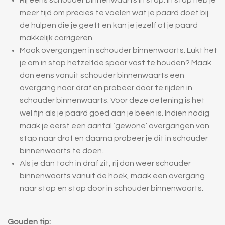
Rij eens schouder binnenwaarts in stap. In stap heb je
meer tijd om precies te voelen wat je paard doet bij
de hulpen die je geeft en kan je jezelf of je paard
makkelijk corrigeren.
Maak overgangen in schouder binnenwaarts. Lukt het
je om in stap hetzelfde spoor vast te houden? Maak
dan eens vanuit schouder binnenwaarts een
overgang naar draf en probeer door te rijden in
schouder binnenwaarts. Voor deze oefening is het
wel fijn als je paard goed aan je been is. Indien nodig
maak je eerst een aantal ‘gewone’ overgangen van
stap naar draf en daarna probeer je dit in schouder
binnenwaarts te doen.
Als je dan toch in draf zit, rij dan weer schouder
binnenwaarts vanuit de hoek, maak een overgang
naar stap en stap door in schouder binnenwaarts.
Gouden tip: