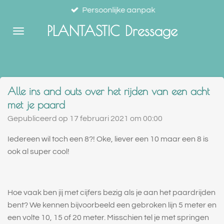
Persoonlijke aanpak
Ga
direct
PLANTASTIC Dressage
naar
de
hoofdinhoud
Alle ins and outs over het rijden van een acht
met je paard
Gepubliceerd op 17 februari 2021 om 00:00
Iedereen wil toch een 8?! Oke, liever een 10 maar een 8 is
ook al super cool!
Hoe vaak ben jij met cijfers bezig als je aan het paardrijden
bent? We kennen bijvoorbeeld een gebroken lijn 5 meter en
een volte 10, 15 of 20 meter. Misschien tel je met springen