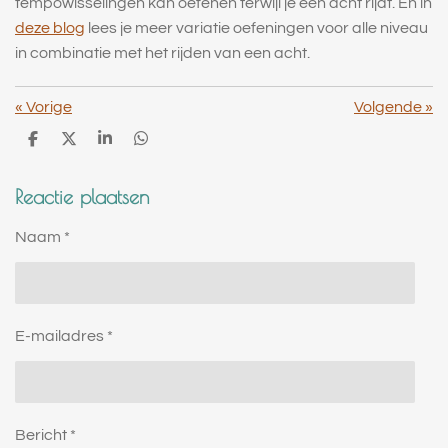
tempowisselingen kan oefenen terwijl je een acht rijdt. En in
deze blog
lees je meer variatie oefeningen voor alle niveau
in combinatie met het rijden van een acht.
«
Vorige
Volgende
»
D
D
S
D
e
e
h
e
l
e
a
l
Reactie plaatsen
e
l
r
e
n
e
n
Naam *
E-mailadres *
Bericht *