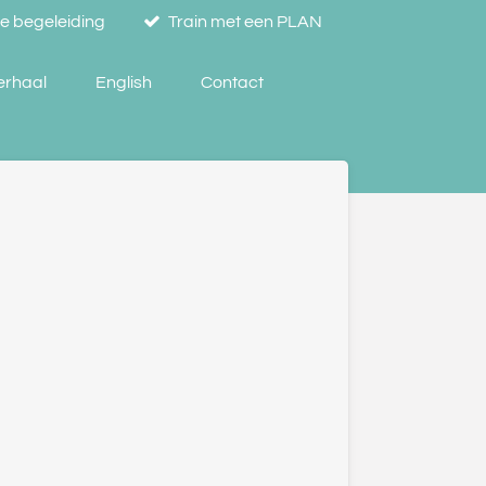
se begeleiding
Train met een PLAN
verhaal
English
Contact