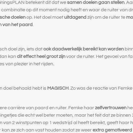
ainingsPLAN betekent dit dat we
samen doelen gaan stellen
. Aa
e combinatie op dit moment nodig heeft en waar de ruiter van d
tische doelen
op. Het doel moet
uitdagend
zijn om de ruiter te
mo
n van het paard
.
ch doel zijn, iets dat
ook daadwerkelijk bereikt kan worden
binn
 dan kan
dit effect heel groot zijn
voor de ruiter. Het gevoel van fa
 van plezier in het rijden.
en doel behaald hebt is
MAGISCH
. Zo was de reactie van Femke
ere carrière van paard en ruiter. Femke haar
zelfvertrouwen
he
 dingetjes die echt wel beter moeten, maar het feit dat ze binne
van 2 winstpunten op 1 wedstrijd al heeft bereikt, geeft haar h
r kan ze zich aan vast houden zodat ze weer
extra gemotiveerd