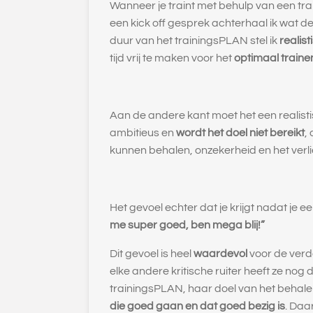
Wanneer je traint met behulp van een tr
een kick off gesprek achterhaal ik wat d
duur van het trainingsPLAN stel ik
realis
tijd vrij te maken voor het
optimaal traine
Aan de andere kant moet het een realistis
ambitieus en
wordt het doel niet bereikt
,
kunnen behalen, onzekerheid en het verlies
Het gevoel echter dat je krijgt nadat je e
me super goed, ben mega blij!”
Dit gevoel is heel
waardevol
voor de verd
elke andere kritische ruiter heeft ze nog
trainingsPLAN, haar doel van het behalen 
die goed gaan en dat goed bezig is
. Daa