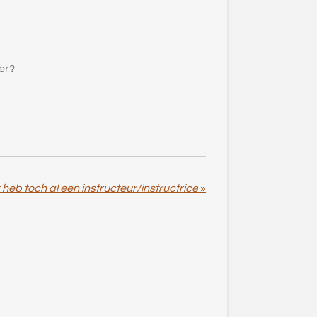
er?
heb toch al een instructeur/instructrice
»