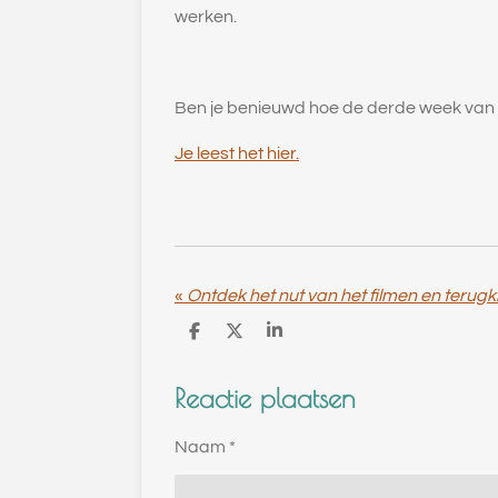
werken.
Ben je benieuwd hoe de derde week van 
Je leest het hier.
«
D
D
S
e
e
h
l
e
a
Reactie plaatsen
e
l
r
n
e
Naam *