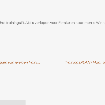
het trainingsPLAN is verlopen voor Femke en haar merrie Winn
Ontdek het nut van het filmen en terugkijken van je eigen trainingen
TrainingsPLAN? Maar ik 