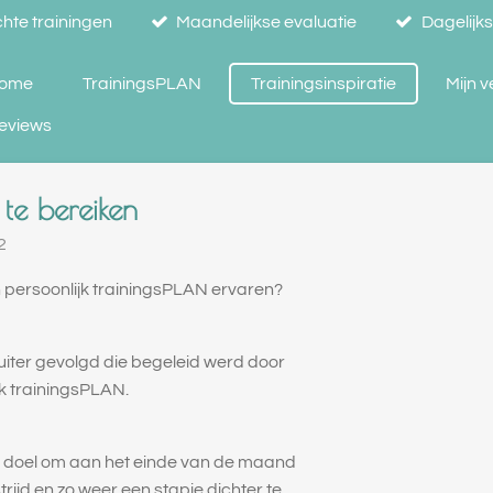
hte trainingen
Maandelijkse evaluatie
Dagelijk
ome
TrainingsPLAN
Trainingsinspiratie
Mijn 
eviews
te bereiken
2
n persoonlijk trainingsPLAN ervaren?
iter gevolgd die begeleid werd door
k trainingsPLAN.
s doel om aan het einde van de maand
rijd en zo weer een stapje dichter te