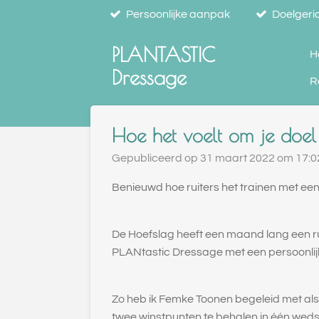
Persoonlijke aanpak
Doelgeric
Ga
direct
PLANTASTIC
naar
H
de
Dressage
R
hoofdinhoud
Hoe het voelt om je doel 
Gepubliceerd op 31 maart 2022 om 17:0
Benieuwd hoe ruiters het trainen met ee
De Hoefslag heeft een maand lang een ru
PLANtastic Dressage met een persoonlij
Zo heb ik Femke Toonen begeleid met al
twee winstpunten te behalen in één wedst